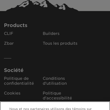
Products
CLIF
Builders
Zbar
Tous les produits
Société
Politique de
Conditions
confidentialité
d'utilisation
Cookies
Politique
d'accessibilité
Déclaration
Responsable de la
Nous et nos partenaires utilisons des témoins sur