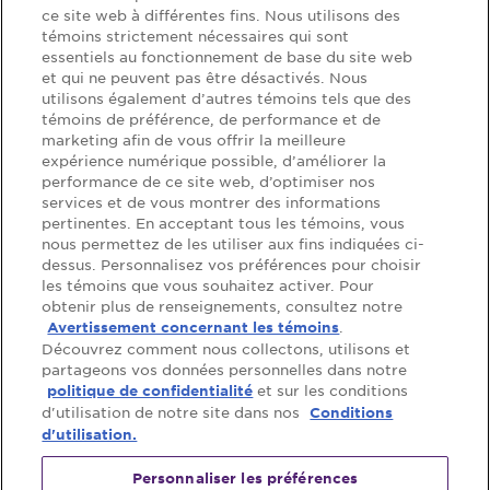
d’accessibilité
protection de la
ce site web à différentes fins. Nous utilisons des
vie privée, Québec
témoins strictement nécessaires qui sont
essentiels au fonctionnement de base du site web
et qui ne peuvent pas être désactivés. Nous
utilisons également d’autres témoins tels que des
témoins de préférence, de performance et de
marketing afin de vous offrir la meilleure
Soutien
expérience numérique possible, d’améliorer la
performance de ce site web, d’optimiser nos
Questions
Nous joindre
services et de vous montrer des informations
fréquentes
pertinentes. En acceptant tous les témoins, vous
nous permettez de les utiliser aux fins indiquées ci-
Localisateur de
dessus. Personnalisez vos préférences pour choisir
magasin
les témoins que vous souhaitez activer. Pour
obtenir plus de renseignements, consultez notre
.
Avertissement concernant les témoins
Découvrez comment nous collectons, utilisons et
Suivez-nous:
partageons vos données personnelles dans notre
et sur les conditions
politique de confidentialité
d'utilisation de notre site dans nos
Conditions
d'utilisation.
Personnaliser les préférences