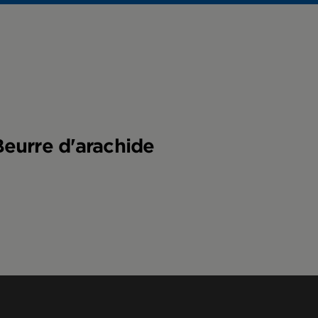
lles gustatives et
re de noix CLIF?
Beurre d'arachide
nnent de protéines