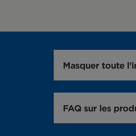
Masquer toute l'i
Valeur Nutritive
pour 1 b
FAQ sur les prod
Calories
23
Lipides
saturés