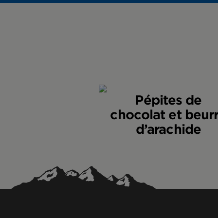
Qui devrait mange
+ trans
Les barres au beu
Cholestérol
vous aider à calm
Sodium
0
Potassium
1
Quelles sont les 
Pépites de
Glucides
Les protéines co
chocolat et beur
d’origine végétal
Fibres
d’arachide
Sucres
Protéines
Calcium
2
Fer
1