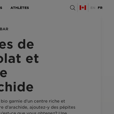
TS
ATHLÈTES
EN
FR
 BAR
es de
lat et
re
chide
bio garnie d’un centre riche et
e d’arachide, ajoutez-y des pépites
qu’est-ce que vous obtenez? Une