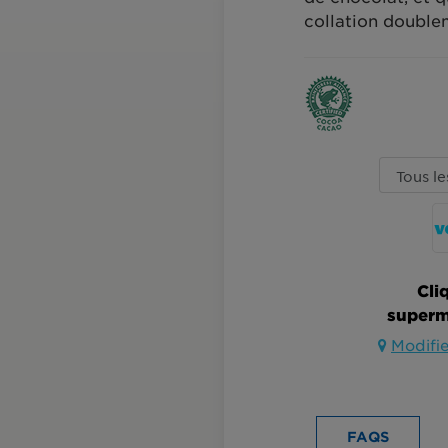
collation double
Cli
superm
Modifie
FAQS