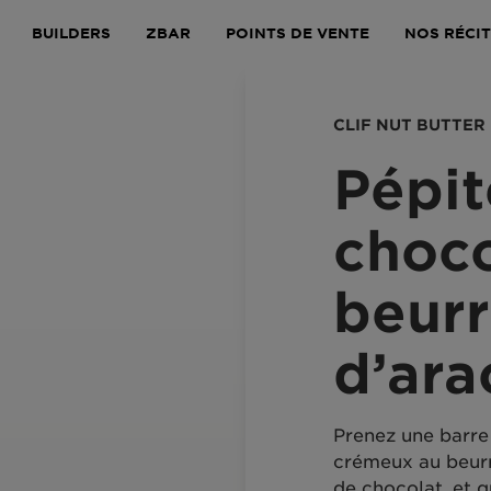
BUILDERS
ZBAR
POINTS DE VENTE
NOS RÉCI
CLIF NUT BUTTER
Pépit
choco
beur
d’ara
Prenez une barre 
crémeux au beurr
de chocolat, et 